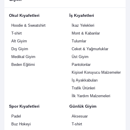
Okul Kıyafetleri
İş Kıyafetleri
Hoodie & Sweatshirt
İkaz Yelekleri
T-shirt
Mont & Kabanlar
Alt Giyim
Tulumlar
Dış Giyim
Ceket & Yağmurluklar
Medikal Giyim
Üst Giyim
Beden Eğitimi
Pantolonlar
Kişisel Koruyucu Malzemeler
İş Ayakkabuları
Trafik Ürünleri
İlk Yardım Malzemeleri
Spor Kıyafetleri
Günlük Giyim
Padel
Aksesuar
Buz Hokeyi
T-shirt