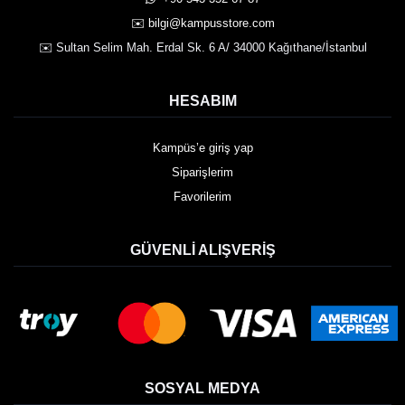
✉️ bilgi@kampusstore.com
✉️ Sultan Selim Mah. Erdal Sk. 6 A/ 34000 Kağıthane/İstanbul
HESABIM
Kampüs’e giriş yap
Siparişlerim
Favorilerim
GÜVENLI ALIŞVERIŞ
SOSYAL MEDYA