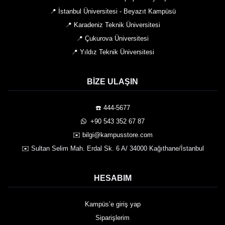
📍 İstanbul Üniversitesi - Beyazıt Kampüsü
📍 Karadeniz Teknik Üniversitesi
📍 Çukurova Üniversitesi
📍 Yıldız Teknik Üniversitesi
BIZE ULAŞIN
☎️ 444-5677
️ +90 543 352 67 87
✉️ bilgi@kampusstore.com
✉️ Sultan Selim Mah. Erdal Sk. 6 A/ 34000 Kağıthane/İstanbul
HESABIM
Kampüs’e giriş yap
Siparişlerim