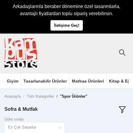
Arkadaşlarınla beraber dönemine özel tasarımlarla,
avantajlı fiyatlardan toplu sipariş verebilirsin.
İletişime Geç!
Giyim
Tasarlanabilir Ürünler
Matbaa Ürünleri
Kitap & Eği
Anasayfa
Tüm Kategoriler
"Spor Ürünler"
Sofra & Mutfak
Göre sırala
En Çok Satanlar