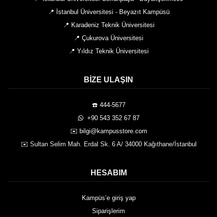
📍 İstanbul Üniversitesi - Beyazıt Kampüsü
📍 Karadeniz Teknik Üniversitesi
📍 Çukurova Üniversitesi
📍 Yıldız Teknik Üniversitesi
BIZE ULAŞIN
☎️ 444-5677
️ +90 543 352 67 87
✉️ bilgi@kampusstore.com
✉️ Sultan Selim Mah. Erdal Sk. 6 A/ 34000 Kağıthane/İstanbul
HESABIM
Kampüs’e giriş yap
Siparişlerim