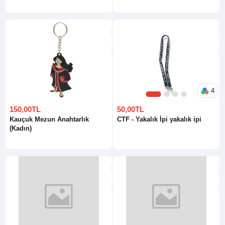
4
1
2
3
4
150,00TL
50,00TL
Kauçuk Mezun Anahtarlık
CTF - Yakalık İpi yakalık ipi
(Kadın)