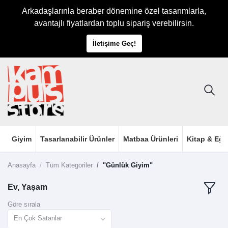
Arkadaşlarınla beraber dönemine özel tasarımlarla,
avantajlı fiyatlardan toplu sipariş verebilirsin.
İletişime Geç!
Giyim
Tasarlanabilir Ürünler
Matbaa Ürünleri
Kitap & Eği
Anasayfa
Tüm Kategoriler
"Günlük Giyim"
Ev, Yaşam
Göre sırala
En Çok Satanlar