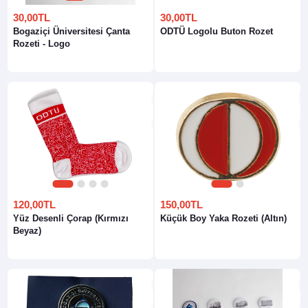
30,00TL
30,00TL
Bogaziçi Üniversitesi Çanta
ODTÜ Logolu Buton Rozet
Rozeti - Logo
1
2
3
4
1
2
120,00TL
150,00TL
Yüz Desenli Çorap (Kırmızı
Küçük Boy Yaka Rozeti (Altın)
Beyaz)