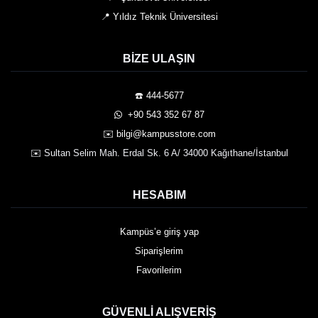
📍 Yıldız Teknik Üniversitesi
BIZE ULAŞIN
☎️ 444-5677
️ +90 543 352 67 87
✉️ bilgi@kampusstore.com
✉️ Sultan Selim Mah. Erdal Sk. 6 A/ 34000 Kağıthane/İstanbul
HESABIM
Kampüs’e giriş yap
Siparişlerim
Favorilerim
GÜVENLI ALIŞVERIŞ