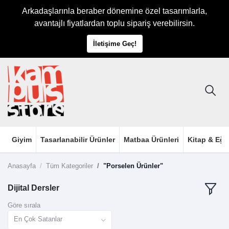
Arkadaşlarınla beraber dönemine özel tasarımlarla,
avantajlı fiyatlardan toplu sipariş verebilirsin.
İletişime Geç!
Giyim
Tasarlanabilir Ürünler
Matbaa Ürünleri
Kitap & Eği
Anasayfa
Tüm Kategoriler
"Porselen Ürünler"
Dijital Dersler
Göre sırala
En Çok Satanlar