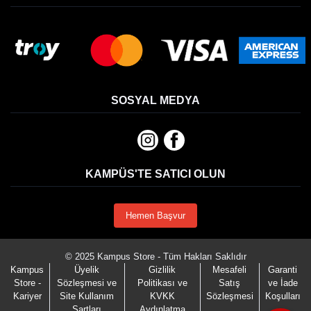
SOSYAL MEDYA
KAMPÜS'TE SATICI OLUN
Hemen Başvur
© 2025 Kampus Store - Tüm Hakları Saklıdır
Kampus
Üyelik
Gizlilik
Mesafeli
Garanti
Store -
Sözleşmesi ve
Politikası ve
Satış
ve İade
Kariyer
Site Kullanım
KVKK
Sözleşmesi
Koşulları
Şartları
Aydınlatma