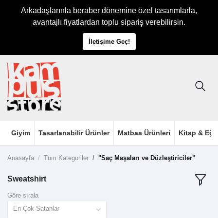
Arkadaşlarınla beraber dönemine özel tasarımlarla,
avantajlı fiyatlardan toplu sipariş verebilirsin.
İletişime Geç!
Giyim
Tasarlanabilir Ürünler
Matbaa Ürünleri
Kitap & Eği
Anasayfa
Tüm Kategoriler
"Saç Maşaları ve Düzleştiriciler"
Sweatshirt
Göre sırala
En Çok Satanlar