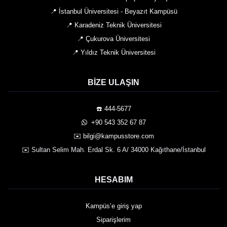
📍 İstanbul Üniversitesi - Beyazıt Kampüsü
📍 Karadeniz Teknik Üniversitesi
📍 Çukurova Üniversitesi
📍 Yıldız Teknik Üniversitesi
BIZE ULAŞIN
☎️ 444-5677
️ +90 543 352 67 87
✉️ bilgi@kampusstore.com
✉️ Sultan Selim Mah. Erdal Sk. 6 A/ 34000 Kağıthane/İstanbul
HESABIM
Kampüs’e giriş yap
Siparişlerim