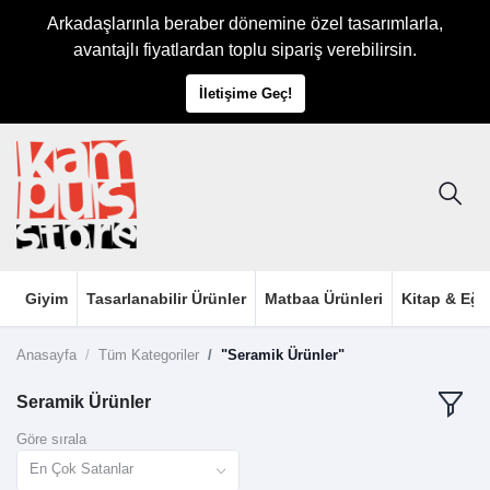
Arkadaşlarınla beraber dönemine özel tasarımlarla,
avantajlı fiyatlardan toplu sipariş verebilirsin.
İletişime Geç!
Giyim
Tasarlanabilir Ürünler
Matbaa Ürünleri
Kitap & Eği
Anasayfa
Tüm Kategoriler
"Seramik Ürünler"
Seramik Ürünler
Göre sırala
En Çok Satanlar