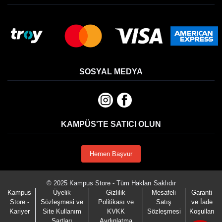
SOSYAL MEDYA
KAMPÜS'TE SATICI OLUN
Hemen Başvur
© 2025 Kampus Store - Tüm Hakları Saklıdır
Kampus
Üyelik
Gizlilik
Mesafeli
Garanti
Store -
Sözleşmesi ve
Politikası ve
Satış
ve İade
Kariyer
Site Kullanım
KVKK
Sözleşmesi
Koşulları
Şartları
Aydınlatma