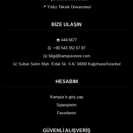
📍 Yıldız Teknik Üniversitesi
BIZE ULAŞIN
☎️ 444-5677
️ +90 543 352 67 87
✉️ bilgi@kampusstore.com
✉️ Sultan Selim Mah. Erdal Sk. 6 A/ 34000 Kağıthane/İstanbul
HESABIM
Kampüs’e giriş yap
Siparişlerim
Favorilerim
GÜVENLI ALIŞVERIŞ