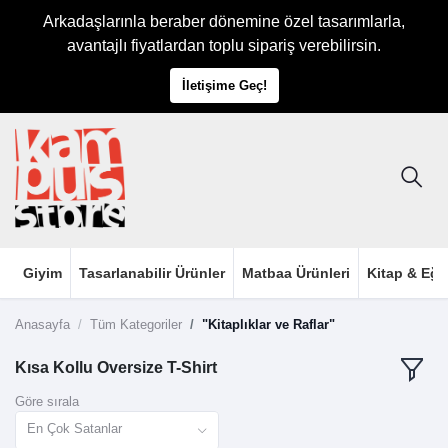
Arkadaşlarınla beraber dönemine özel tasarımlarla,
avantajlı fiyatlardan toplu sipariş verebilirsin.
İletişime Geç!
Giyim
Tasarlanabilir Ürünler
Matbaa Ürünleri
Kitap & Eği
Anasayfa
Tüm Kategoriler
"Kitaplıklar ve Raflar"
Kısa Kollu Oversize T-Shirt
Göre sırala
En Çok Satanlar