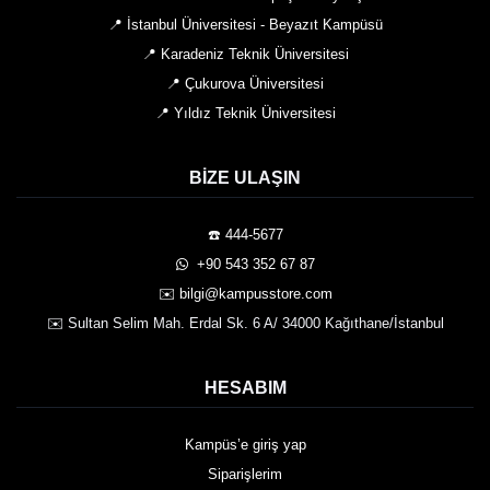
📍 İstanbul Üniversitesi - Beyazıt Kampüsü
📍 Karadeniz Teknik Üniversitesi
📍 Çukurova Üniversitesi
📍 Yıldız Teknik Üniversitesi
BIZE ULAŞIN
☎️ 444-5677
️ +90 543 352 67 87
✉️ bilgi@kampusstore.com
✉️ Sultan Selim Mah. Erdal Sk. 6 A/ 34000 Kağıthane/İstanbul
HESABIM
Kampüs’e giriş yap
Siparişlerim