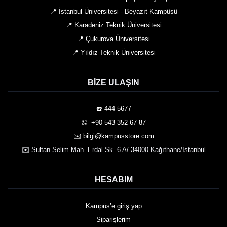
📍 İstanbul Üniversitesi - Beyazıt Kampüsü
📍 Karadeniz Teknik Üniversitesi
📍 Çukurova Üniversitesi
📍 Yıldız Teknik Üniversitesi
BIZE ULAŞIN
☎️ 444-5677
️ +90 543 352 67 87
✉️ bilgi@kampusstore.com
✉️ Sultan Selim Mah. Erdal Sk. 6 A/ 34000 Kağıthane/İstanbul
HESABIM
Kampüs’e giriş yap
Siparişlerim