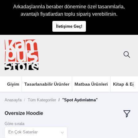
Arkadaşlarınla beraber dönemine özel tasarımlarla,
avantajlı fiyatlardan toplu sipariş verebilirsin.
İletişime Geç!
Giyim
Tasarlanabilir Ürünler
Matbaa Ürünleri
Kitap & Eği
Anasayfa
Tüm Kategoriler
"Spot Aydınlatma"
Oversize Hoodie
Göre sırala
En Çok Satanlar