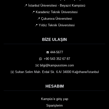
📍 İstanbul Üniversitesi - Beyazıt Kampüsü
📍 Karadeniz Teknik Üniversitesi
📍 Çukurova Üniversitesi
📍 Yıldız Teknik Üniversitesi
BIZE ULAŞIN
☎️ 444-5677
️ +90 543 352 67 87
✉️ bilgi@kampusstore.com
✉️ Sultan Selim Mah. Erdal Sk. 6 A/ 34000 Kağıthane/İstanbul
HESABIM
Kampüs’e giriş yap
Siparişlerim