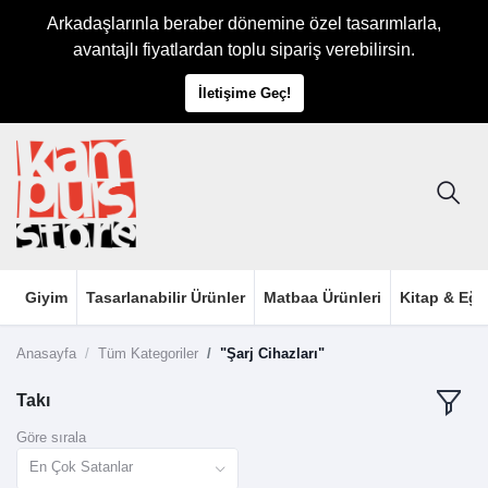
Arkadaşlarınla beraber dönemine özel tasarımlarla,
avantajlı fiyatlardan toplu sipariş verebilirsin.
İletişime Geç!
Giyim
Tasarlanabilir Ürünler
Matbaa Ürünleri
Kitap & Eği
Anasayfa
Tüm Kategoriler
"Şarj Cihazları"
Takı
Göre sırala
En Çok Satanlar