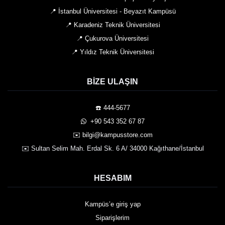
📍 İstanbul Üniversitesi - Beyazıt Kampüsü
📍 Karadeniz Teknik Üniversitesi
📍 Çukurova Üniversitesi
📍 Yıldız Teknik Üniversitesi
BIZE ULAŞIN
☎️ 444-5677
️ +90 543 352 67 87
✉️ bilgi@kampusstore.com
✉️ Sultan Selim Mah. Erdal Sk. 6 A/ 34000 Kağıthane/İstanbul
HESABIM
Kampüs’e giriş yap
Siparişlerim