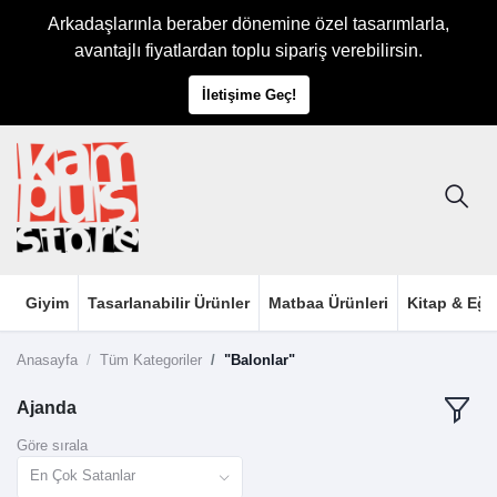
Arkadaşlarınla beraber dönemine özel tasarımlarla,
avantajlı fiyatlardan toplu sipariş verebilirsin.
İletişime Geç!
Giyim
Tasarlanabilir Ürünler
Matbaa Ürünleri
Kitap & Eği
Anasayfa
Tüm Kategoriler
"Balonlar"
Ajanda
Göre sırala
En Çok Satanlar