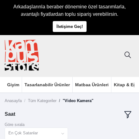
Arkadaşlarınla beraber dönemine özel tasarımlarla,
avantajlı fiyatlardan toplu sipariş verebilirsin.
İletişime Geç!
Giyim
Tasarlanabilir Ürünler
Matbaa Ürünleri
Kitap & Eği
Anasayfa
Tüm Kategoriler
"Video Kamera"
Saat
Göre sırala
En Çok Satanlar