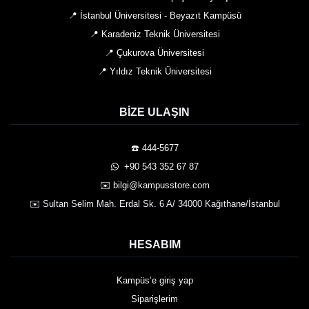
📍 İstanbul Üniversitesi - Beyazıt Kampüsü
📍 Karadeniz Teknik Üniversitesi
📍 Çukurova Üniversitesi
📍 Yıldız Teknik Üniversitesi
BIZE ULAŞIN
☎️ 444-5677
️ +90 543 352 67 87
✉️ bilgi@kampusstore.com
✉️ Sultan Selim Mah. Erdal Sk. 6 A/ 34000 Kağıthane/İstanbul
HESABIM
Kampüs’e giriş yap
Siparişlerim