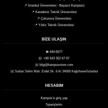
📍 İstanbul Üniversitesi - Beyazıt Kampüsü
📍 Karadeniz Teknik Üniversitesi
📍 Çukurova Üniversitesi
📍 Yıldız Teknik Üniversitesi
BIZE ULAŞIN
☎️ 444-5677
️ +90 543 352 67 87
✉️ bilgi@kampusstore.com
✉️ Sultan Selim Mah. Erdal Sk. 6 A/ 34000 Kağıthane/İstanbul
HESABIM
Kampüs’e giriş yap
Siparişlerim