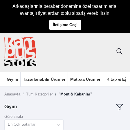
Arkadaşlarınla beraber dönemine özel tasarımlarla,
avantajlı fiyatlardan toplu sipariş verebilirsin.
İletişime Geç!
Giyim
Tasarlanabilir Ürünler
Matbaa Ürünleri
Kitap & Eği
Anasayfa
Tüm Kategoriler
"Mont & Kabanlar"
Giyim
Göre sırala
En Çok Satanlar