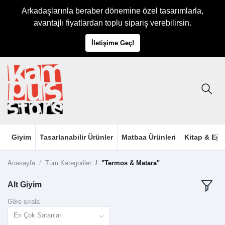
Arkadaşlarınla beraber dönemine özel tasarımlarla,
avantajlı fiyatlardan toplu sipariş verebilirsin.
İletişime Geç!
Giyim
Tasarlanabilir Ürünler
Matbaa Ürünleri
Kitap & Eği
Anasayfa
Tüm Kategoriler
"Termos & Matara"
Alt Giyim
Göre sırala
En Çok Satanlar