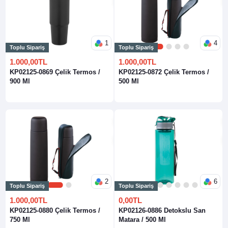
1
4
Toplu Sipariş
Toplu Sipariş
1
2
3
4
1.000,00TL
1.000,00TL
KP02125-0869 Çelik Termos /
KP02125-0872 Çelik Termos /
900 Ml
500 Ml
2
6
Toplu Sipariş
Toplu Sipariş
1
2
1
2
3
4
5
6
1.000,00TL
0,00TL
KP02125-0880 Çelik Termos /
KP02126-0886 Detokslu San
750 Ml
Matara / 500 Ml