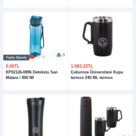
3
Toplu Sipariş
1
2
3
0,00TL
1.083,33TL
KP02126-0896 Detokslu San
Çukurova Üniversitesi Kupa
Matara / 800 Ml
termos 240 ML termos