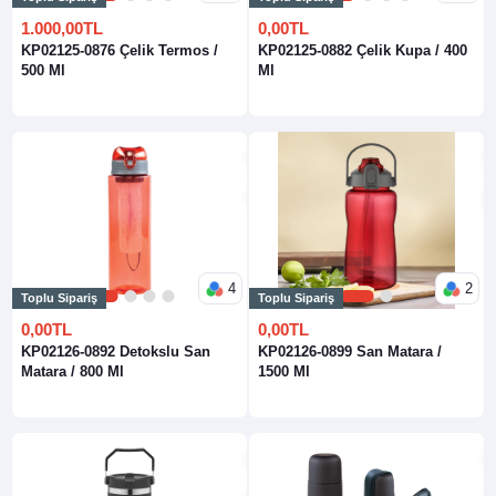
1.000,00TL
0,00TL
KP02125-0876 Çelik Termos /
KP02125-0882 Çelik Kupa / 400
500 Ml
Ml
4
2
Toplu Sipariş
Toplu Sipariş
1
2
3
4
1
2
0,00TL
0,00TL
KP02126-0892 Detokslu San
KP02126-0899 San Matara /
Matara / 800 Ml
1500 Ml