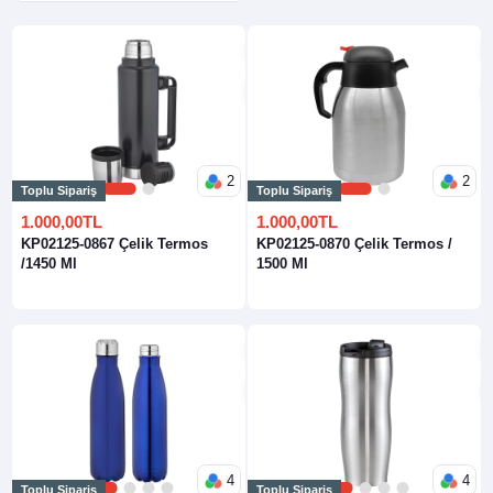
2
2
Toplu Sipariş
Toplu Sipariş
1
2
1
2
1.000,00TL
1.000,00TL
KP02125-0867 Çelik Termos
KP02125-0870 Çelik Termos /
/1450 Ml
1500 Ml
4
4
Toplu Sipariş
Toplu Sipariş
1
2
3
4
1
2
3
4