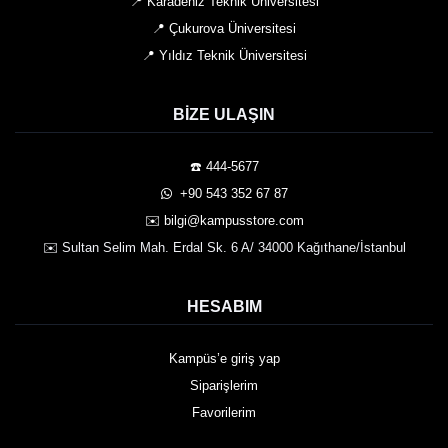
📍 Karadeniz Teknik Üniversitesi
📍 Çukurova Üniversitesi
📍 Yıldız Teknik Üniversitesi
BIZE ULAŞIN
☎️ 444-5677
️ +90 543 352 67 87
✉️ bilgi@kampusstore.com
✉️ Sultan Selim Mah. Erdal Sk. 6 A/ 34000 Kağıthane/İstanbul
HESABIM
Kampüs’e giriş yap
Siparişlerim
Favorilerim