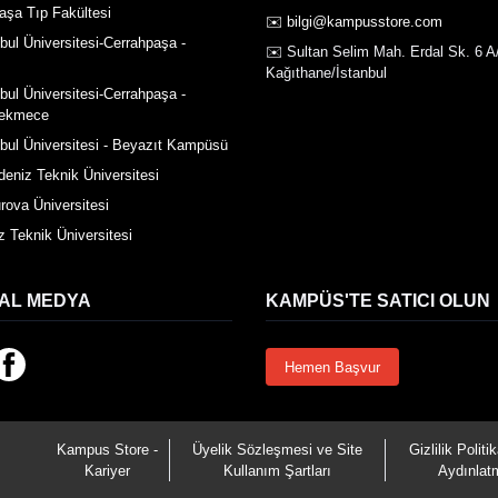
aşa Tıp Fakültesi
✉️ bilgi@kampusstore.com
nbul Üniversitesi-Cerrahpaşa -
✉️ Sultan Selim Mah. Erdal Sk. 6 A
Kağıthane/İstanbul
nbul Üniversitesi-Cerrahpaşa -
ekmece
nbul Üniversitesi - Beyazıt Kampüsü
deniz Teknik Üniversitesi
rova Üniversitesi
z Teknik Üniversitesi
AL MEDYA
KAMPÜS'TE SATICI OLUN
Hemen Başvur
Kampus Store -
Üyelik Sözleşmesi ve Site
Gizlilik Poli
Kariyer
Kullanım Şartları
Aydınlat