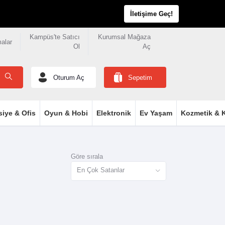
İletişime Geç!
Kampüs'te Satıcı
Kurumsal Mağaza
malar
Ol
Aç
Oturum Aç
Sepetim
siye & Ofis
Oyun & Hobi
Elektronik
Ev Yaşam
Kozmetik & K
Göre sırala
En Çok Satanlar