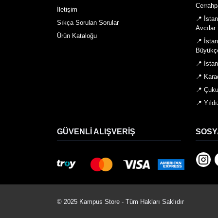
Cerrahp
İletişim
📍 İsta
Sıkça Sorulan Sorular
Avcılar
Ürün Kataloğu
📍 İsta
Büyükç
📍 İsta
📍 Kara
📍 Çuku
📍 Yıldı
GÜVENLI ALIŞVERIŞ
SOSY
© 2025 Kampus Store - Tüm Hakları Saklıdır