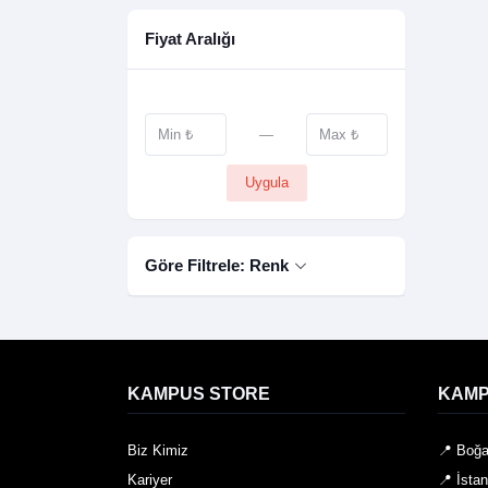
Fiyat Aralığı
—
Uygula
Göre Filtrele: Renk
KAMPUS STORE
KAMP
Biz Kimiz
📍 Boğa
Kariyer
📍 İsta