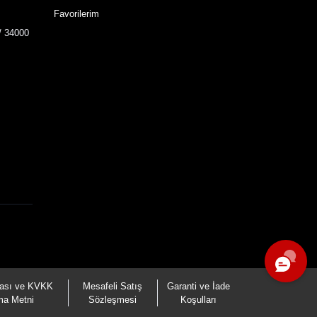
Favorilerim
/ 34000
tikası ve KVKK
Mesafeli Satış
Garanti ve İade
ma Metni
Sözleşmesi
Koşulları