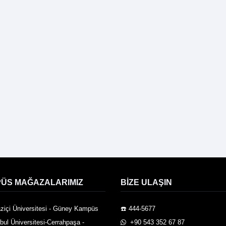
ÜS MAĞAZALARIMIZ
BIZE ULAŞIN
ziçi Üniversitesi - Güney Kampüs
☎️ 444-5677
nbul Üniversitesi-Cerrahpaşa -
️ +90 543 352 67 87