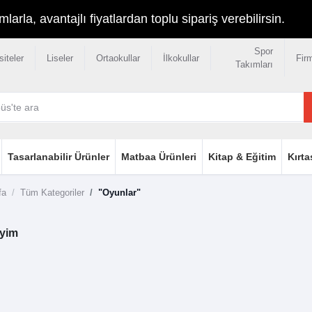
rla, avantajlı fiyatlardan toplu sipariş verebilirsin.
Spor
siteler
Liseler
Ortaokullar
İlkokullar
Fir
Takımları
Tasarlanabilir Ürünler
Matbaa Ürünleri
Kitap & Eğitim
Kırta
fa
Tüm Kategoriler
"Oyunlar"
iyim