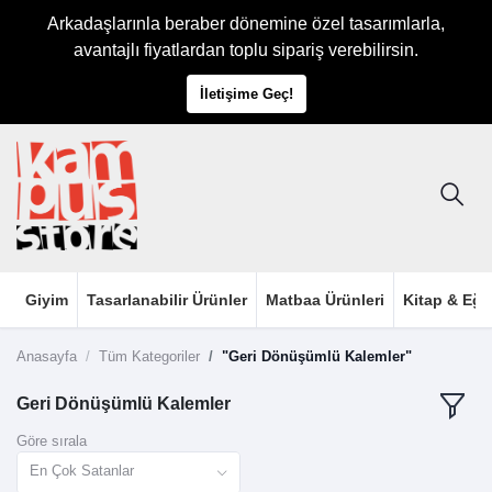
Arkadaşlarınla beraber dönemine özel tasarımlarla,
avantajlı fiyatlardan toplu sipariş verebilirsin.
İletişime Geç!
Giyim
Tasarlanabilir Ürünler
Matbaa Ürünleri
Kitap & Eği
Anasayfa
Tüm Kategoriler
"Geri Dönüşümlü Kalemler"
Geri Dönüşümlü Kalemler
Göre sırala
En Çok Satanlar