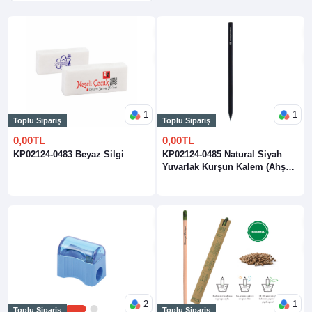
1
1
Toplu Sipariş
Toplu Sipariş
0,00TL
0,00TL
KP02124-0483 Beyaz Silgi
KP02124-0485 Natural Siyah
Yuvarlak Kurşun Kalem (Ahşap
Gövde)
2
1
Toplu Sipariş
Toplu Sipariş
1
2