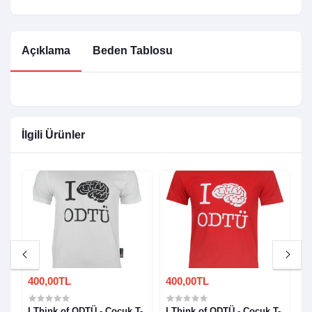
Açıklama
Beden Tablosu
İlgili Ürünler
400,00TL
400,00TL
1
rı
I Think of ODTÜ - Çocuk T-
I Think of ODTÜ - Çocuk T-
H