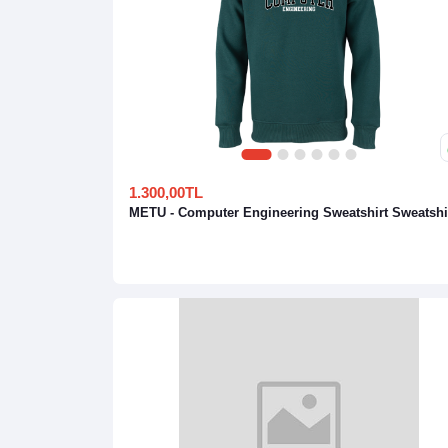
1
2
3
4
5
6
1.300,00TL
METU - Computer Engineering Sweatshirt Sweatshi