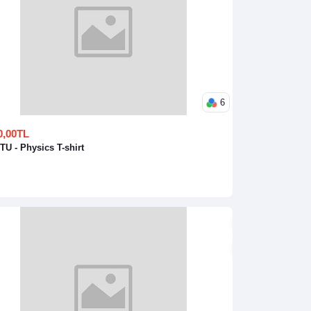
6
0,00TL
U - Physics T-shirt