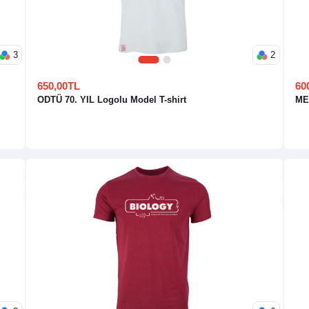
3
2
1
2
650,00TL
60
ODTÜ 70. YIL Logolu Model T-shirt
MET