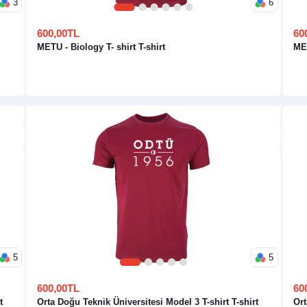
3
6
1
2
3
4
5
6
600,00TL
60
METU - Biology T- shirt T-shirt
MET
5
5
1
2
3
4
5
600,00TL
60
t
Orta Doğu Teknik Üniversitesi Model 3 T-shirt T-shirt
Ort