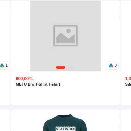
1
3
1
2
3
600,00TL
1.
METU Bro T-Shirt T-shirt
Sıf