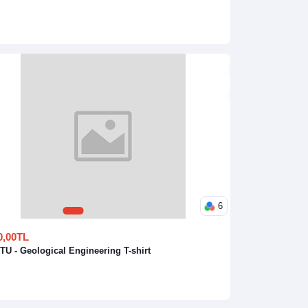
6
1
2
3
4
5
6
0,00TL
U - Geological Engineering T-shirt