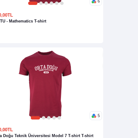
6
1
2
3
4
5
6
0,00TL
U - Mathematics T-shirt
5
1
2
3
4
5
0,00TL
a Doğu Teknik Üniversitesi Model 7 T-shirt T-shirt