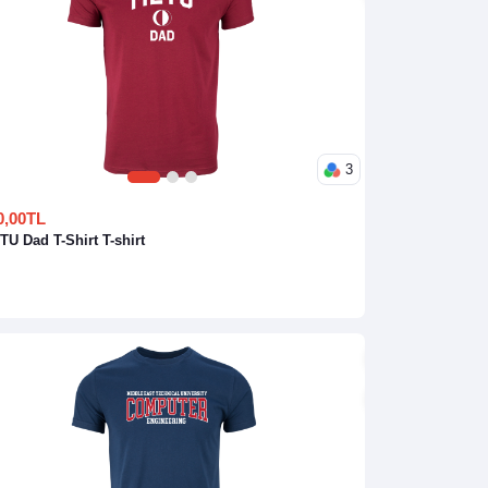
3
1
2
3
0,00TL
METU Dad T-Shirt T-shirt