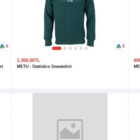
6
6
1
2
3
4
5
6
1.300,00TL
60
rt
METU - Statistics Sweatshirt
MET