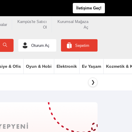
İletişime Geç!
Kampüs'te Satıcı
Kurumsal Mağaza
malar
Ol
Aç
Oturum Aç
Sepetim
siye & Ofis
Oyun & Hobi
Elektronik
Ev Yaşam
Kozmetik & K
❯