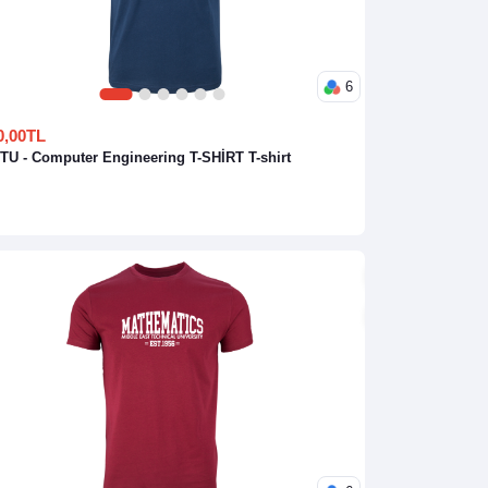
6
1
2
3
4
5
6
0,00TL
U - Computer Engineering T-SHİRT T-shirt