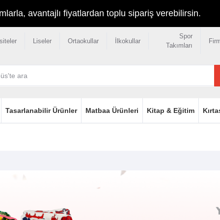
rla, avantajlı fiyatlardan toplu sipariş verebilirsin.
Spor
siteler
Liseler
Ortaokullar
İlkokullar
Fir
Takımları
Tasarlanabilir Ürünler
Matbaa Ürünleri
Kitap & Eğitim
Kırta