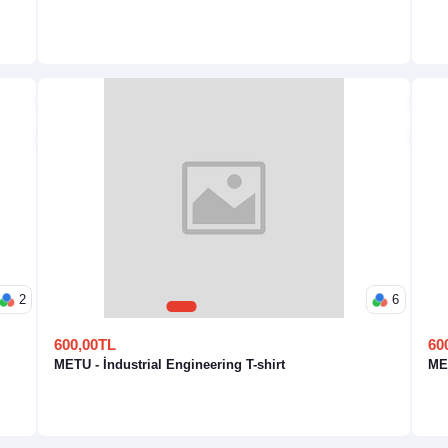
2
6
1
2
3
4
5
6
600,00TL
60
METU - İndustrial Engineering T-shirt
MET