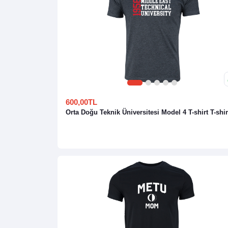
1
2
3
4
5
600,00TL
Orta Doğu Teknik Üniversitesi Model 4 T-shirt T-shir