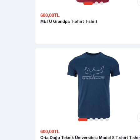
1
2
3
600,00TL
METU Grandpa T-Shirt T-shirt
1
2
3
4
5
600,00TL
Orta Doğu Teknik Üniversitesi Model 8 T-shirt T-shir