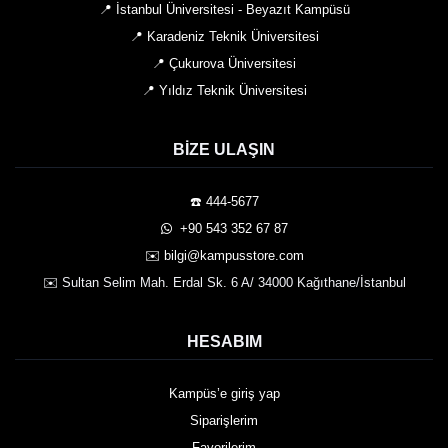
📍 İstanbul Üniversitesi - Beyazıt Kampüsü
📍 Karadeniz Teknik Üniversitesi
📍 Çukurova Üniversitesi
📍 Yıldız Teknik Üniversitesi
BIZE ULAŞIN
☎️ 444-5677
️ +90 543 352 67 87
✉️ bilgi@kampusstore.com
✉️ Sultan Selim Mah. Erdal Sk. 6 A/ 34000 Kağıthane/İstanbul
HESABIM
Kampüs’e giriş yap
Siparişlerim
Favorilerim