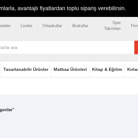
rla, avantajlı fiyatlardan toplu sipariş verebilirsin.
Spor
siteler
Liseler
Ortaokullar
İlkokullar
Fir
Takımları
Tasarlanabilir Ürünler
Matbaa Ürünleri
Kitap & Eğitim
Kırta
oriler"