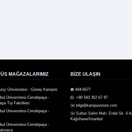
ÜS MAĞAZALARIMIZ
BIZE ULAŞIN
ziçi Üniversitesi - Güney Kampüs
☎️ 444-5677
nbul Üniversitesi-Cerrahpaşa -
️ +90 543 352 67 87
aşa Tıp Fakültesi
✉️ bilgi@kampusstore.com
nbul Üniversitesi-Cerrahpaşa -
✉️ Sultan Selim Mah. Erdal Sk. 6 A
Kağıthane/İstanbul
nbul Üniversitesi-Cerrahpaşa -
ekmece