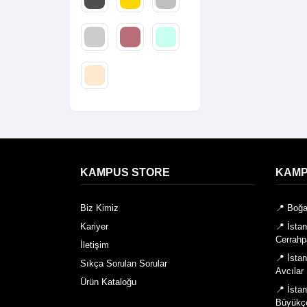
KAMPUS STORE
KAMP
Biz Kimiz
📍 Boğa
Kariyer
📍 İsta
Cerrahp
İletişim
📍 İsta
Sıkça Sorulan Sorular
Avcılar
Ürün Kataloğu
📍 İsta
Büyükç