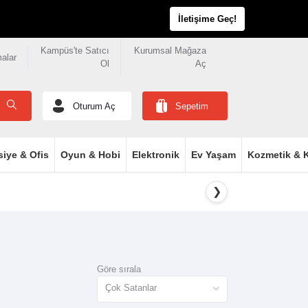
İletişime Geç!
Kampüs'te Satıcı
Kurumsal Mağaza
malar
Ol
Aç
Oturum Aç
Sepetim
siye & Ofis
Oyun & Hobi
Elektronik
Ev Yaşam
Kozmetik & K
❯
Göre sırala
Çok Satanlar