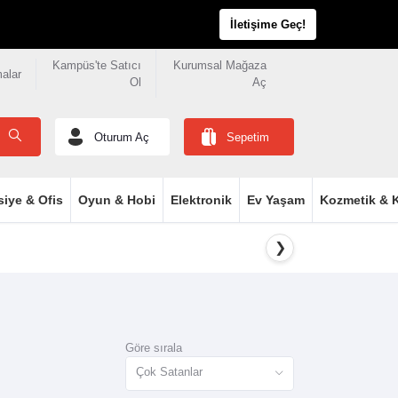
İletişime Geç!
Kampüs'te Satıcı
Kurumsal Mağaza
malar
Ol
Aç
Oturum Aç
Sepetim
siye & Ofis
Oyun & Hobi
Elektronik
Ev Yaşam
Kozmetik & K
❯
Göre sırala
Çok Satanlar