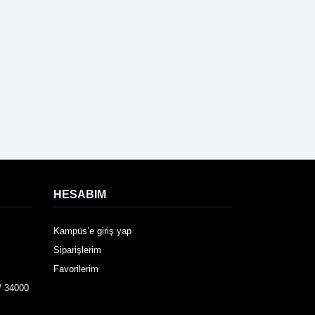
HESABIM
Kampüs’e giriş yap
Siparişlerim
Favorilerim
/ 34000