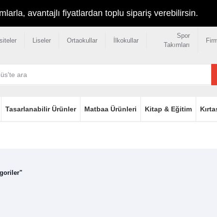
rla, avantajlı fiyatlardan toplu sipariş verebilirsin.
Spor
siteler
Liseler
Ortaokullar
İlkokullar
Fir
Takımları
Tasarlanabilir Ürünler
Matbaa Ürünleri
Kitap & Eğitim
Kırta
oriler"