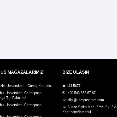
ÜS MAĞAZALARIMIZ
BIZE ULAŞIN
ziçi Üniversitesi - Güney Kampüs
☎️ 444-5677
nbul Üniversitesi-Cerrahpaşa -
️ +90 543 352 67 87
aşa Tıp Fakültesi
✉️ bilgi@kampusstore.com
nbul Üniversitesi-Cerrahpaşa -
✉️ Sultan Selim Mah. Erdal Sk. 6 A
Kağıthane/İstanbul
nbul Üniversitesi-Cerrahpaşa -