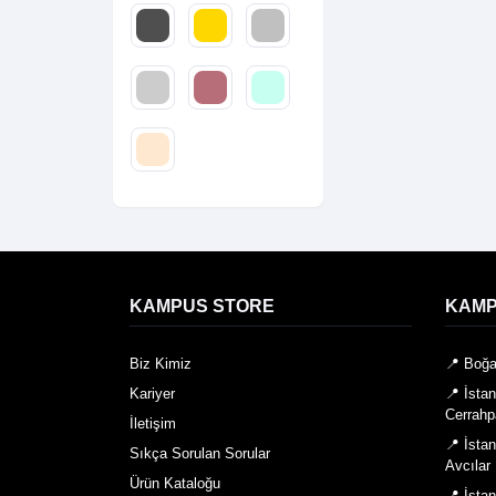
KAMPUS STORE
KAMP
Biz Kimiz
📍 Boğa
Kariyer
📍 İsta
Cerrahp
İletişim
📍 İsta
Sıkça Sorulan Sorular
Avcılar
Ürün Kataloğu
📍 İsta