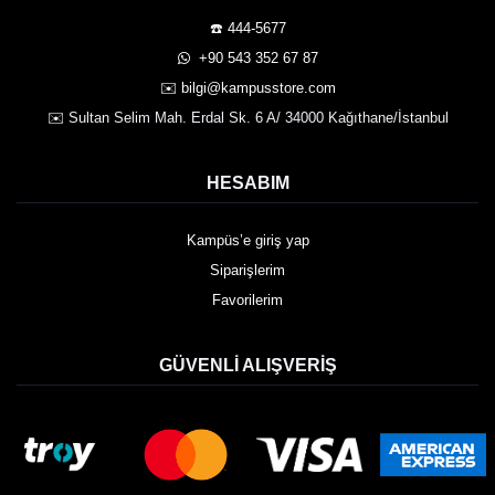
☎️ 444-5677
️ +90 543 352 67 87
✉️ bilgi@kampusstore.com
✉️ Sultan Selim Mah. Erdal Sk. 6 A/ 34000 Kağıthane/İstanbul
HESABIM
Kampüs’e giriş yap
Siparişlerim
Favorilerim
GÜVENLI ALIŞVERIŞ