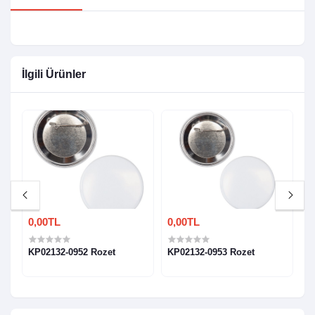
İlgili Ürünler
0,00TL
0,00TL
0
KP02132-0952 Rozet
KP02132-0953 Rozet
K