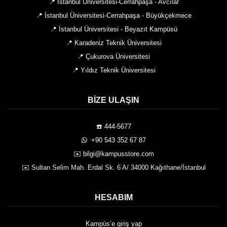
📍 İstanbul Üniversitesi-Cerrahpaşa - Avcılar
📍 İstanbul Üniversitesi-Cerrahpaşa - Büyükçekmece
📍 İstanbul Üniversitesi - Beyazıt Kampüsü
📍 Karadeniz Teknik Üniversitesi
📍 Çukurova Üniversitesi
📍 Yıldız Teknik Üniversitesi
BIZE ULAŞIN
☎️ 444-5677
️ +90 543 352 67 87
✉️ bilgi@kampusstore.com
✉️ Sultan Selim Mah. Erdal Sk. 6 A/ 34000 Kağıthane/İstanbul
HESABIM
Kampüs’e giriş yap