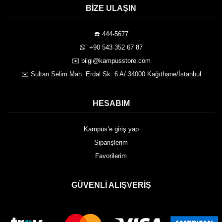
BIZE ULAŞIN
☎️ 444-5677
️ +90 543 352 67 87
✉️ bilgi@kampusstore.com
✉️ Sultan Selim Mah. Erdal Sk. 6 A/ 34000 Kağıthane/İstanbul
HESABIM
Kampüs’e giriş yap
Siparişlerim
Favorilerim
GÜVENLI ALIŞVERIŞ