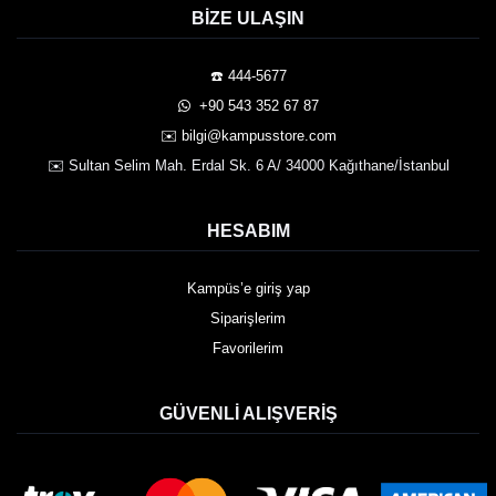
BIZE ULAŞIN
☎️ 444-5677
️ +90 543 352 67 87
✉️ bilgi@kampusstore.com
✉️ Sultan Selim Mah. Erdal Sk. 6 A/ 34000 Kağıthane/İstanbul
HESABIM
Kampüs’e giriş yap
Siparişlerim
Favorilerim
GÜVENLI ALIŞVERIŞ