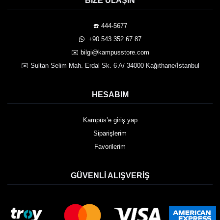
BIZE ULAŞIN
☎️ 444-5677
️ +90 543 352 67 87
✉️ bilgi@kampusstore.com
✉️ Sultan Selim Mah. Erdal Sk. 6 A/ 34000 Kağıthane/İstanbul
HESABIM
Kampüs’e giriş yap
Siparişlerim
Favorilerim
GÜVENLI ALIŞVERIŞ