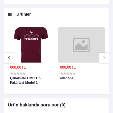
İlgili Ürünler
600,00TL
600,00TL
6
Çanakkale OMÜ Tip
adadada
Ç
Fakültesi Model 1
1
Ürün hakkında soru sor (0)