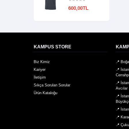
600,00TL
KAMPUS STORE
KAMP
Biz Kimiz
📍 Boğa
Kariyer
📍 İsta
Cerrahp
İletişim
📍 İsta
Sıkça Sorulan Sorular
Avcılar
Ürün Kataloğu
📍 İsta
Büyükç
📍 İsta
📍 Kara
📍 Çuku