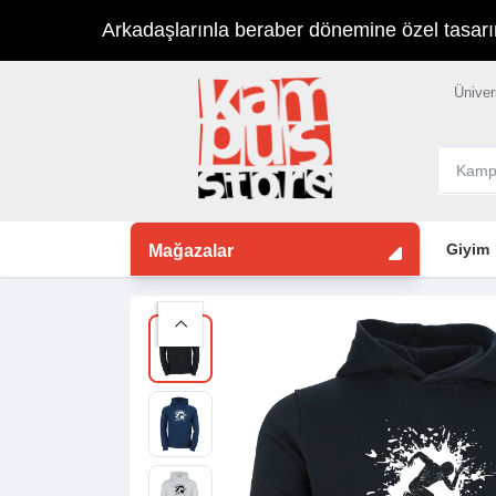
Arkadaşlarınla beraber dönemine özel tasarımla
Üniver
Giyim
Mağazalar