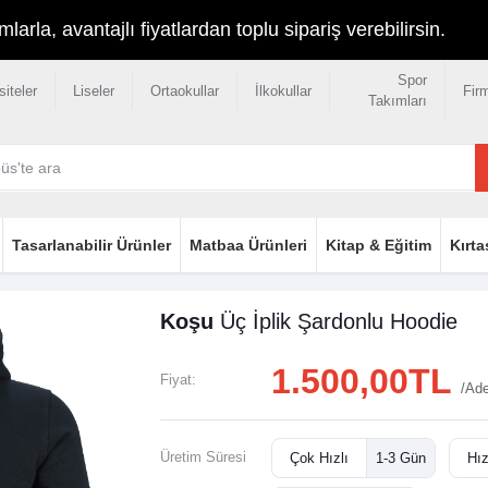
rla, avantajlı fiyatlardan toplu sipariş verebilirsin.
Spor
siteler
Liseler
Ortaokullar
İlkokullar
Fir
Takımları
Tasarlanabilir Ürünler
Matbaa Ürünleri
Kitap & Eğitim
Kırta
Koşu
Üç İplik Şardonlu
Hoodie
1.500,00TL
Fiyat:
/Ad
Üretim Süresi
Çok Hızlı
1-3 Gün
Hız