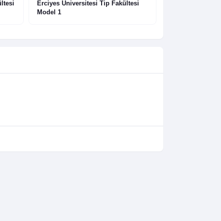
ltesi
Erciyes Üniversitesi Tip Fakültesi
Selçuk Üniversit
Model 1
Hoodie Model 1