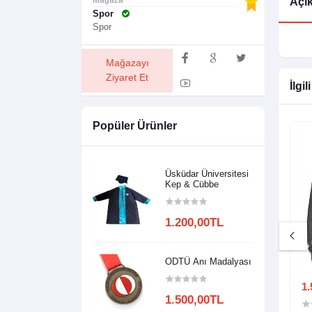
Mağaza
Açı
Spor
Spor
Mağazayı
Ziyaret Et
İlgil
Popüler Ürünler
Üsküdar Üniversitesi
Kep & Cübbe
1.200,00TL
ODTÜ Anı Madalyası
1.500,00TL
1.
1.500,00TL