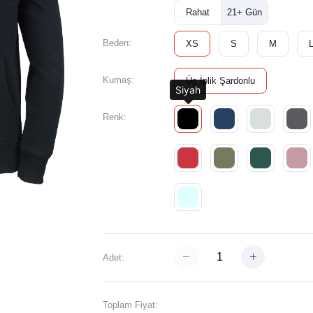
Rahat
21+ Gün
Beden:
XS
S
M
Kumaş:
Üç İplik Şardonlu
Siyah
Renk:
Adet:
Toplam Fiyat: