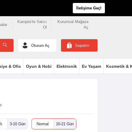
İletişime Geç!
Kampüs'te Satıcı
Kurumsal Mağaza
malar
Ol
Aç
Oturum Aç
Sepetim
siye & Ofis
Oyun & Hobi
Elektronik
Ev Yaşam
Kozmetik & K
et
lı
3-10 Gün
Normal
10-21 Gün