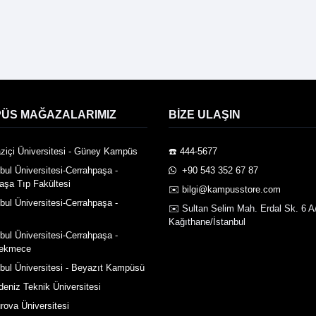
ÜS MAĞAZALARIMIZ
BIZE ULAŞIN
ziçi Üniversitesi - Güney Kampüs
☎️ 444-5677
nbul Üniversitesi-Cerrahpaşa -
️ +90 543 352 67 87
aşa Tıp Fakültesi
✉️ bilgi@kampusstore.com
nbul Üniversitesi-Cerrahpaşa -
✉️ Sultan Selim Mah. Erdal Sk. 6 A
Kağıthane/İstanbul
nbul Üniversitesi-Cerrahpaşa -
ekmece
nbul Üniversitesi - Beyazıt Kampüsü
deniz Teknik Üniversitesi
rova Üniversitesi