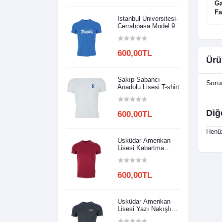
sesi Model 1
Çorum Anadolu Lisesi Model 1
Ga
Fa
Istanbul Üniversitesi-
Cerrahpasa Model 9
600,00TL
Ürü
Sakıp Sabancı
Soru
Anadolu Lisesi T-shirt
Diğ
600,00TL
Henüz
Üsküdar Amerikan
Lisesi Kabartma
Baskılı
600,00TL
Üsküdar Amerikan
Lisesi Yazı Nakışlı
Model 2