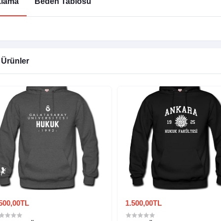
klama
Beden Tablosu
i Ürünler
500,00TL
1.500,00TL