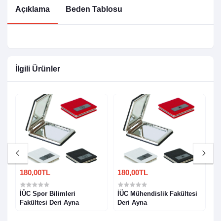
Açıklama
Beden Tablosu
İlgili Ürünler
180,00TL
180,00TL
1
si
İÜC Spor Bilimleri
İÜC Mühendislik Fakültesi
İ
Fakültesi Deri Ayna
Deri Ayna
A