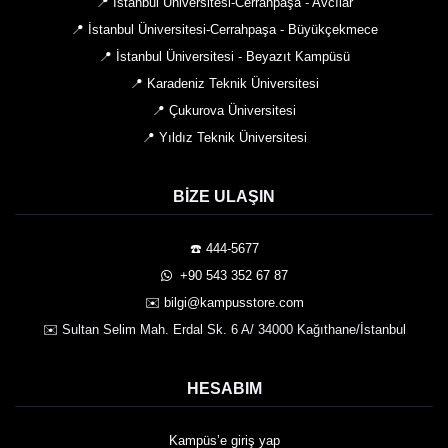
📍 İstanbul Üniversitesi-Cerrahpaşa - Avcılar
📍 İstanbul Üniversitesi-Cerrahpaşa - Büyükçekmece
📍 İstanbul Üniversitesi - Beyazıt Kampüsü
📍 Karadeniz Teknik Üniversitesi
📍 Çukurova Üniversitesi
📍 Yıldız Teknik Üniversitesi
BIZE ULAŞIN
☎️ 444-5677
️ +90 543 352 67 87
✉️ bilgi@kampusstore.com
✉️ Sultan Selim Mah. Erdal Sk. 6 A/ 34000 Kağıthane/İstanbul
HESABIM
Kampüs’e giriş yap