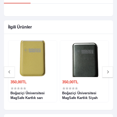
İlgili Ürünler
350,00TL
350,00TL
3
fe
Boğaziçi Üniversitesi
Boğaziçi Üniversitesi
B
MagSafe Kartlık sarı
MagSafe Kartlık Siyah
M