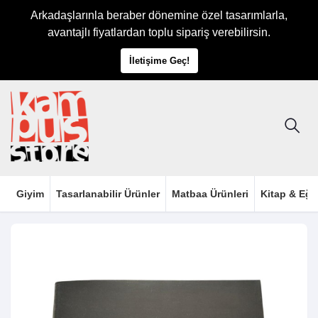
Arkadaşlarınla beraber dönemine özel tasarımlarla,
avantajlı fiyatlardan toplu sipariş verebilirsin.
İletişime Geç!
Giyim
Tasarlanabilir Ürünler
Matbaa Ürünleri
Kitap & Eği