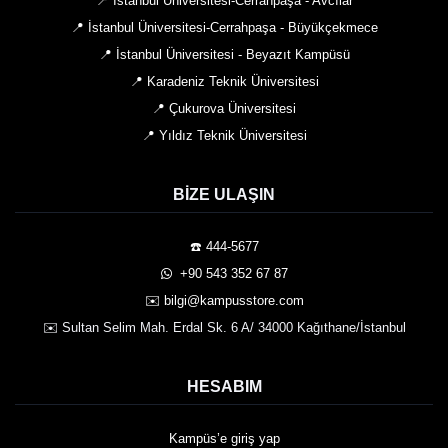
📍 İstanbul Üniversitesi-Cerrahpaşa - Avcılar
📍 İstanbul Üniversitesi-Cerrahpaşa - Büyükçekmece
📍 İstanbul Üniversitesi - Beyazıt Kampüsü
📍 Karadeniz Teknik Üniversitesi
📍 Çukurova Üniversitesi
📍 Yıldız Teknik Üniversitesi
BIZE ULAŞIN
☎️ 444-5677
️ +90 543 352 67 87
✉️ bilgi@kampusstore.com
✉️ Sultan Selim Mah. Erdal Sk. 6 A/ 34000 Kağıthane/İstanbul
HESABIM
Kampüs’e giriş yap