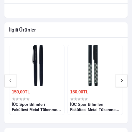
İlgili Ürünler
150,00TL
150,00TL
1
i
İÜC Spor Bilimleri
İÜC Spor Bilimleri
İ
Fakültesi Metal Tükenmez
Fakültesi Metal Tükenmez
F
Kalem Model 5
Kalem Model 6
K