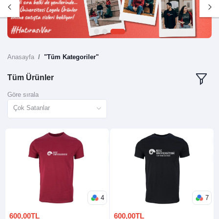
1
2
3
Anasayfa
"Tüm Kategoriler"
Tüm Ürünler
Göre sırala
Çok Satanlar
4
7
600,00TL
600,00TL